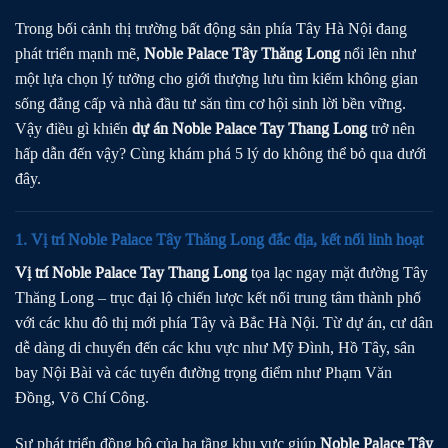
Trong bối cảnh thị trường bất động sản phía Tây Hà Nội đang
phát triển mạnh mẽ,
Noble Palace Tây Thăng Long
nổi lên như
một lựa chọn lý tưởng cho giới thượng lưu tìm kiếm không gian
sống đẳng cấp và nhà đầu tư săn tìm cơ hội sinh lời bền vững.
Vậy điều gì khiến
dự án Noble Palace Tay Thang Long
trở nên
hấp dẫn đến vậy? Cùng khám phá 5 lý do không thể bỏ qua dưới
đây.
1. Vị trí Noble Palace Tây Thăng Long đắc địa, kết nối linh hoạt
Vị trí Noble Palace Tay Thang Long
tọa lạc ngay mặt đường Tây
Thăng Long – trục đại lộ chiến lược kết nối trung tâm thành phố
với các khu đô thị mới phía Tây và Bắc Hà Nội. Từ dự án, cư dân
dễ dàng di chuyển đến các khu vực như Mỹ Đình, Hồ Tây, sân
bay Nội Bài và các tuyến đường trọng điểm như Phạm Văn
Đồng, Võ Chí Công.
Sự phát triển đồng bộ của hạ tầng khu vực giúp
Noble Palace Tây