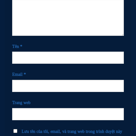
Tên
*
Email
*
Trang web
Lưu tên của tôi, email, và trang web trong trình duyệt này