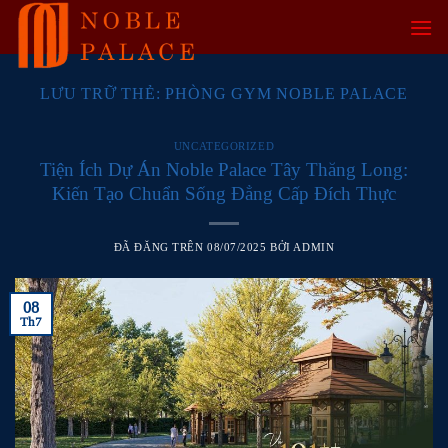
Chuyển
đến
nội
dung
LƯU TRỮ THẺ:
PHÒNG GYM NOBLE PALACE
UNCATEGORIZED
Tiện Ích Dự Án Noble Palace Tây Thăng Long:
Kiến Tạo Chuẩn Sống Đẳng Cấp Đích Thực
ĐÃ ĐĂNG TRÊN
08/07/2025
BỞI
ADMIN
08
Th7