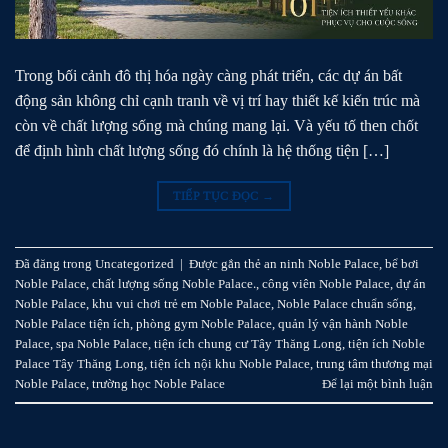
Trong bối cảnh đô thị hóa ngày càng phát triển, các dự án bất
động sản không chỉ cạnh tranh về vị trí hay thiết kế kiến trúc mà
còn về chất lượng sống mà chúng mang lại. Và yếu tố then chốt
để định hình chất lượng sống đó chính là hệ thống tiện […]
TIẾP TỤC ĐỌC
→
Đã đăng trong
Uncategorized
|
Được gắn thẻ
an ninh Noble Palace
,
bể bơi
Noble Palace
,
chất lượng sống Noble Palace.
,
công viên Noble Palace
,
dự án
Noble Palace
,
khu vui chơi trẻ em Noble Palace
,
Noble Palace chuẩn sống
,
Noble Palace tiện ích
,
phòng gym Noble Palace
,
quản lý vận hành Noble
Palace
,
spa Noble Palace
,
tiện ích chung cư Tây Thăng Long
,
tiện ích Noble
Palace Tây Thăng Long
,
tiện ích nội khu Noble Palace
,
trung tâm thương mại
Noble Palace
,
trường học Noble Palace
Để lại một bình luận