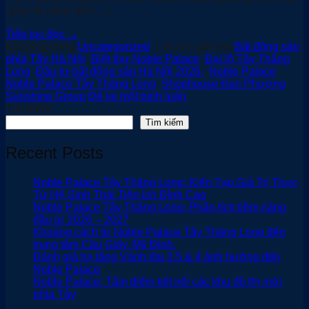
“giao lộ vàng” kết […]
Tiếp tục đọc
→
Đã đăng trong
Uncategorized
|
Được gắn thẻ
Bất động sản
phía Tây Hà Nội
,
Biệt thự Noble Palace
,
Đại lộ Tây Thăng
Long
,
Đầu tư bất động sản Hà Nội 2026.
,
Noble Palace
,
Noble Palace Tây Thăng Long
,
Shophouse Đan Phượng
,
Sunshine Group
Để lại một bình luận
Tìm kiếm
Tìm kiếm
Recent Posts
Noble Palace Tây Thăng Long: Kiến Tạo Giá Trị Thực
Từ Hệ Sinh Thái Tiện Ích Đỉnh Cao
Noble Palace Tây Thăng Long: Phân tích tiềm năng
đầu tư 2026 – 2027
Khoảng cách từ Noble Palace Tây Thăng Long đến
trung tâm Cầu Giấy, Mỹ Đình.
Đánh giá hạ tầng Vành đai 3.5 & 4 ảnh hưởng đến
Noble Palace
Noble Palace: Tâm điểm kết nối các khu đô thị mới
phía Tây