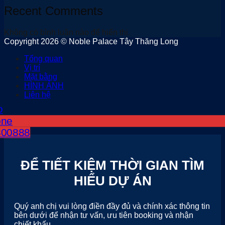
Recent Comments
Không có bình luận nào để hiển thị.
Copyright 2026 © Noble Palace Tây Thăng Long
Tổng quan
Vị trí
Mặt bằng
HÌNH ẢNH
Liên hệ
800888
ĐỂ TIẾT KIỆM THỜI GIAN TÌM
HIỂU DỰ ÁN
Quý anh chị vui lòng điền đầy đủ và chính xác thông tin
bên dưới để nhận tư vấn, ưu tiên booking và nhận
chiết khấu.