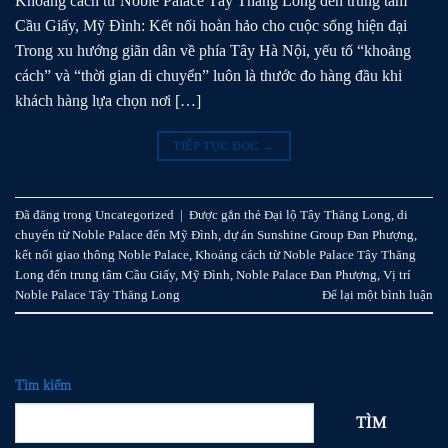
Khoảng cách từ Noble Palace Tây Thăng Long đến trung tâm
Cầu Giấy, Mỹ Đình: Kết nối hoàn hảo cho cuộc sống hiện đại
Trong xu hướng giãn dân về phía Tây Hà Nội, yếu tố “khoảng
cách” và “thời gian di chuyển” luôn là thước đo hàng đầu khi
khách hàng lựa chọn nơi […]
TIẾP TỤC ĐỌC
→
Đã đăng trong
Uncategorized
|
Được gắn thẻ
Đại lộ Tây Thăng Long
,
di
chuyển từ Noble Palace đến Mỹ Đình
,
dự án Sunshine Group Đan Phượng
,
kết nối giao thông Noble Palace
,
Khoảng cách từ Noble Palace Tây Thăng
Long đến trung tâm Cầu Giấy
,
Mỹ Đình
,
Noble Palace Đan Phượng
,
Vị trí
Noble Palace Tây Thăng Long
Để lại một bình luận
Tìm kiếm
TÌM