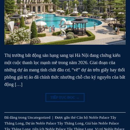
Thị trường bất động sản hạng sang tại Hà Nội đang chứng kiến
một cuộc thanh lọc mạnh mẽ trong năm 2026. Giai đoạn của
những dự án mang tính chất đầu cơ, “vẽ” dự án trên giấy hay thổi
phồng giá trị ảo đã chính thức nhường chỗ cho kỷ nguyên của bất
động […]
TIẾP TỤC ĐỌC
→
Đã đăng trong
Uncategorized
|
Được gắn thẻ
Căn hộ Noble Palace Tây
Thăng Long
,
Dự án Noble Palace Tây Thăng Long
,
Giá bán Noble Palace
Tây Thăng Long
,
tiện ích Noble Palace Tây Thăng Long
,
Vị trí Noble Palace