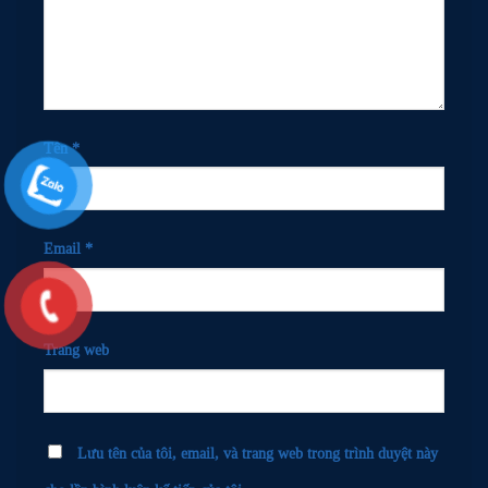
Tên
*
Email
*
Trang web
Lưu tên của tôi, email, và trang web trong trình duyệt này