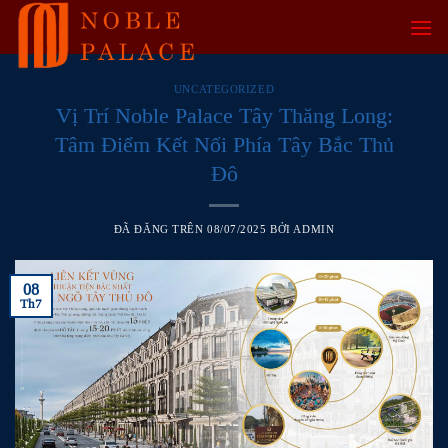
Chuyển
đến
nội
dung
UNCATEGORIZED
Vị Trí Noble Palace Tây Thăng Long:
Tâm Điểm Kết Nối Phía Tây Bắc Thủ
Đô
ĐÃ ĐĂNG TRÊN
08/07/2025
BỞI
ADMIN
08
Th7