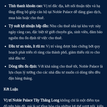
Tính thanh khoản cao:
Vị trí đắc địa, kết nối thuận tiện và hạ
tầng đồng bộ giúp căn hộ tại Noble Palace dễ dàng giao dịch,
mua bán hoặc cho thuê.
Tỷ suất lợi nhuận hấp dẫn:
Nhu cầu thuê nhà tại khu vực này
ngày càng cao, đặc biệt từ giới chuyên gia, sinh viên, đảm bảo
nguồn thu ổn định từ việc cho thuê.
Đầu tư an toàn, ít rủi ro:
Vị trí vàng được bảo chứng bởi quy
hoạch phát triển rõ ràng của thành phố, giảm thiểu rủi ro cho
nhà đầu tư.
Dòng tiền ổn định:
Với khả năng cho thuê tốt, Noble Palace là
lựa chọn lý tưởng cho các nhà đầu tư muốn có dòng tiền đều
đặn hàng tháng.
Kết Luận
Vị trí Noble Palace Tây Thăng Long
không chỉ là một điểm tọa
độ trên bản đồ, mà là sự tổng hòa của những lợi thế vượt trội, kiến