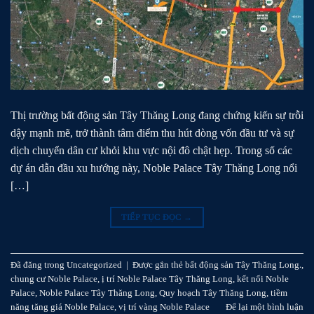
Thị trường bất động sản Tây Thăng Long đang chứng kiến sự trỗi
dậy mạnh mẽ, trở thành tâm điểm thu hút dòng vốn đầu tư và sự
dịch chuyển dân cư khỏi khu vực nội đô chật hẹp. Trong số các
dự án dẫn đầu xu hướng này, Noble Palace Tây Thăng Long nổi
[…]
TIẾP TỤC ĐỌC
→
Đã đăng trong
Uncategorized
|
Được gắn thẻ
bất động sản Tây Thăng Long.
,
chung cư Noble Palace
,
ị trí Noble Palace Tây Thăng Long
,
kết nối Noble
Palace
,
Noble Palace Tây Thăng Long
,
Quy hoạch Tây Thăng Long
,
tiềm
năng tăng giá Noble Palace
,
vị trí vàng Noble Palace
Để lại một bình luận