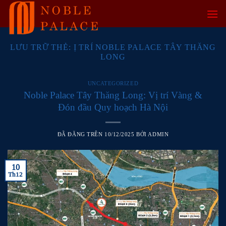
Chuyển
đến
nội
dung
LƯU TRỮ THẺ:
Ị TRÍ NOBLE PALACE TÂY THĂNG
LONG
UNCATEGORIZED
Noble Palace Tây Thăng Long: Vị trí Vàng &
Đón đầu Quy hoạch Hà Nội
ĐÃ ĐĂNG TRÊN
10/12/2025
BỞI
ADMIN
10
Th12