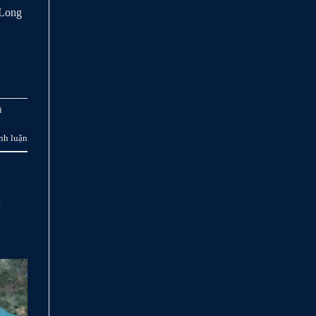
 Long
i
nh luận
i