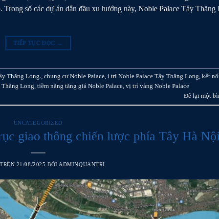
p. Trong số các dự án dẫn đầu xu hướng này, Noble Palace Tây Thăng
TIẾP TỤC ĐỌC
→
Tây Thăng Long.
,
chung cư Noble Palace
,
ị trí Noble Palace Tây Thăng Long
,
kết nố
 Thăng Long
,
tiềm năng tăng giá Noble Palace
,
vị trí vàng Noble Palace
Để lại một bì
UNCATEGORIZED
ục giao thông chiến lược phía Tây Hà Nộ
 TRÊN
21/08/2025
BỞI
ADMINQUANTRI