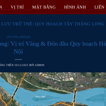
N
VỊ TRÍ
MẶT BẰNG
HÌNH ẢNH
LIÊN
LƯU TRỮ THẺ:
QUY HOẠCH TÂY THĂNG LONG
UNCATEGORIZED
ong: Vị trí Vàng & Đón đầu Quy hoạch H
Nội
ĂNG TRÊN
10/12/2025
BỞI
ADMIN