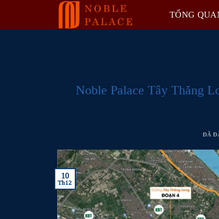
Chuyển
TỔNG QUA
đến
nội
dung
Noble Palace Tây Thăng L
ĐÃ Đ
10
Th12