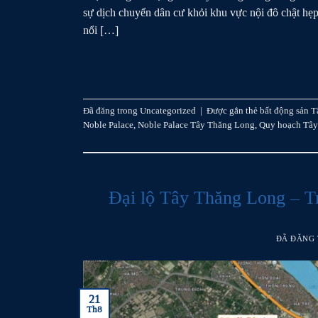
sự dịch chuyển dân cư khỏi khu vực nội đô chật hẹ
nổi […]
Đã đăng trong
Uncategorized
|
Được gắn thẻ
bất động sản 
Noble Palace
,
Noble Palace Tây Thăng Long
,
Quy hoạch Tây
Đại lộ Tây Thăng Long – Tr
ĐÃ ĐĂNG
21
Th8